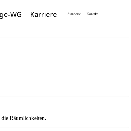
ege-WG
Karriere
Standorte
Kontakt
Simbach
Taufkirchen/München
n
Taufkirchen/Vils
Wartenberg
n
Zolling
 die Räumlichkeiten.