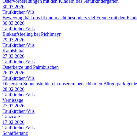
Ostervorbereitungen mit den Kindern des Naturkindergarten
30.03.2026
Taufkirchen/Vils
Bewegung hält uns fit und macht besonders viel Freude mit den Kin
30.03.2026
Taufkirchen/Vils
Einkaufsfeeling bei Pichlmayr
29.03.2026
Taufkirchen/Vils
Kamishibai
27.03.2026
Taufkirchen/Vils
Osterkerze und Palmbuschen
26.03.2026
Taufkirchen/Vils
Die ersten Sonnenstrahlen in unserem benachbarten Bürgerpark geni
28.02.2026
Taufkirchen/Vils
Vernissage
27.02.2026
Taufkirchen/Vils
Tanzcafé
17.02.2026
Taufkirchen/Vils
Schäfflertanz