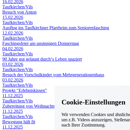
16.02.2026
Taufkirchen/Vils
Besuch von Anton
15.02.2026
Taufkirchen/Vils
Ausflug ins Taufkirchner Pfarrheim zum Seniorenfasching
12.02.2026
Taufkirchen/Vils
Faschingsfeier am unsinnigen Donnerstag
04.02.2026
Taufkirchen/Vils
90 Jahre gut gelaunt durch‘s Leben spaziert
03.02.2026
Taufkirchen/Vils
Besuch der Vorschulkinder vom Mehrgenerationenhaus
03.02.2026
Taufkirchen/Vils
Projekt "Erlebniskissen"
11.12.2025
Cookie-Einstellungen
Taufkirchen/Vils
Zubereitung von Weihnachtspralinen
11.12.2025
Wir verwenden Cookies und ähnliche 
Taufkirchen/Vils
um z.B. Videos anzuzeigen, Stellenan
Bewegung hält fit
nach Ihrer Zustimmung.
11.12.2025