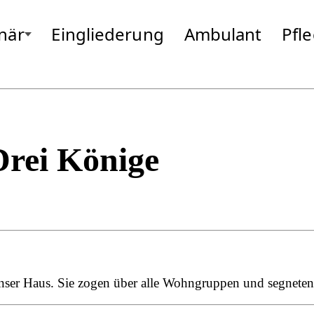
onär
Eingliederung
Ambulant
Pfl
um Taufkirchen/Vils
Gottfrieding
Moosburg
Hallbergmoos
Neufahrn
Isen
Odelzhause
Landsberg
Passau
Markt Schwaben
Pfarrkirche
Massing
Pocking
Drei Könige
nser Haus. Sie zogen über alle Wohngruppen und segneten