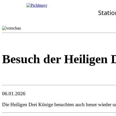
Allgemeines
Standorte
Aktuelles
Stati
· Senioren-Service-Zentr
Wohnkonzept
Aschheim
Pflegekonzept
Ebersberg
Komfort-Zimmer
Eggenfelden
Standortübersicht
Erding
Garching
Gilching
Besuch der Heiligen 
06.01.2026
Die Heiligen Drei Könige besuchten auch heuer wieder u