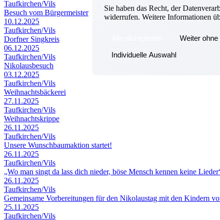
Taufkirchen/Vils
Sie haben das Recht, der Datenverar
Besuch vom Bürgermeister
widerrufen. Weitere Informationen ü
10.12.2025
Taufkirchen/Vils
Alle akzeptieren
Weiter ohne 
Dorfner Singkreis
06.12.2025
Individuelle Auswahl
Taufkirchen/Vils
Nikolausbesuch
03.12.2025
Taufkirchen/Vils
Weihnachtsbäckerei
27.11.2025
Taufkirchen/Vils
Weihnachtskrippe
26.11.2025
Taufkirchen/Vils
Unsere Wunschbaumaktion startet!
26.11.2025
Taufkirchen/Vils
„Wo man singt da lass dich nieder, böse Mensch kennen keine Lieder
26.11.2025
Taufkirchen/Vils
Gemeinsame Vorbereitungen für den Nikolaustag mit den Kindern v
25.11.2025
Taufkirchen/Vils