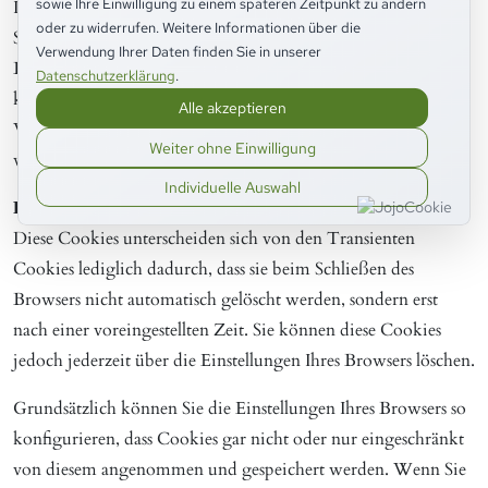
sowie Ihre Einwilligung zu einem späteren Zeitpunkt zu ändern
Ihres Browsers gespeichert. Diese speichern eine sogenannte
oder zu widerrufen. Weitere Informationen über die
Session-ID, mit welcher sich verschiedene Anfragen Ihres
Verwendung Ihrer Daten finden Sie in unserer
Browsers der gemeinsamen Sitzung zuordnen lassen. Dadurch
Datenschutzerklärung
.
kann Ihr Rechner wiedererkannt werden, wenn Sie auf die
Alle akzeptieren
Webseite zurückkehren. Sobald Sie den Browser schließen,
Weiter ohne Einwilligung
werden auch diese Cookies automatisch gelöscht.
Individuelle Auswahl
Persistente Cookies (zeitlich beschränkte Cookies)
Diese Cookies unterscheiden sich von den Transienten
Cookies lediglich dadurch, dass sie beim Schließen des
Browsers nicht automatisch gelöscht werden, sondern erst
nach einer voreingestellten Zeit. Sie können diese Cookies
jedoch jederzeit über die Einstellungen Ihres Browsers löschen.
Grundsätzlich können Sie die Einstellungen Ihres Browsers so
konfigurieren, dass Cookies gar nicht oder nur eingeschränkt
von diesem angenommen und gespeichert werden. Wenn Sie