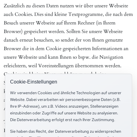
Zusätzlich zu diesen Daten nutzen wir über unsere Webseite
auch Cookies. Dies sind kleine Textprogramme, die nach dem
Besuch unserer Webseite auf Ihrem Rechner (in Ihrem
Browser) gespeichert werden. Sollten Sie unsere Webseite
danach erneut besuchen, so sendet der von Ihnen genutzte
Browser die in dem Cookie gespeicherten Informationen an
unsere Webseite und kann Ihnen so bspw. die Navigation
erleichtern, weil Voreinstellungen übernommen werden.
Cookies sind keine Viren und können auch keine
Cookie-Einstellungen
Schadsoftware auf dem Computer installieren. Sie sind nur
kurze Texte, die zwischen Webserver und Browser
Wir verwenden Cookies und ähnliche Technologien auf unserer
ausgetauscht werden. Auf unserer Webseite werden folgende
Website. Dabei verarbeiten wir personenbezogene Daten (z.B.
Ihre IP-Adresse), um z.B. Videos anzuzeigen, Stellenanzeigen
Arten von Cookies verwendet:
einzubinden oder Zugriffe auf unsere Website zu analysieren.
Die Datenverarbeitung erfolgt erst nach Ihrer Zustimmung.
Transiente Cookies (temporäre Cookies)
Diese Cookies werden nur für den Zeitraum der Nutzung
Sie haben das Recht, der Datenverarbeitung zu widersprechen