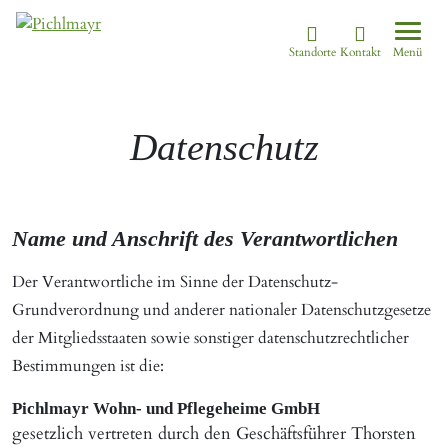
Menü
Standorte
Kontakt
Allgemeines
Standorte
Datenschutz
Wohnkonzept
Aschheim
Moosburg
Pflegekonzept
Ebersberg
Neufahrn
Komfort-
Eggenfelden
Odelzhausen
Zimmer
Name und Anschrift des Verantwortlichen
Erding
Passau
Standortübersicht
Garching
Pfarrkirchen
Der Verantwortliche im Sinne der Datenschutz-
Gilching
Pocking
Grundverordnung und anderer nationaler Datenschutzgesetze
der Mitgliedsstaaten sowie sonstiger datenschutzrechtlicher
Bestimmungen ist die:
Gottfrieding
Simbach
Pichlmayr Wohn- und Pflegeheime GmbH
Hallbergmoos
Taufkirchen/Münch
gesetzlich vertreten durch den Geschäftsführer Thorsten
Isen
Taufkirchen/Vils