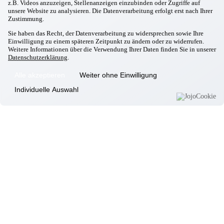
z.B. Videos anzuzeigen, Stellenanzeigen einzubinden oder Zugriffe auf
Dekubitusbehandlung
unsere Website zu analysieren. Die Datenverarbeitung erfolgt erst nach Ihrer
Wundverbände anlegen oder wechseln
Zustimmung.
Kompressionsstrümpfe und -verbände
Sie haben das Recht, der Datenverarbeitung zu widersprechen sowie Ihre
Einwilligung zu einem späteren Zeitpunkt zu ändern oder zu widerrufen.
Katheterversorgung
Weitere Informationen über die Verwendung Ihrer Daten finden Sie in unserer
Datenschutzerklärung
.
Versorgung von Kanülen, Sonden und Drainagen
Beatmungsgeräte und Inhalation
Alle akzeptieren
Weiter ohne Einwilligung
Einläufe, Klistier und Klysma
Individuelle Auswahl
Auflegen von Kälteträgern
Parenterale Ernährung
Portversorgung
Schmerzpumpenversorgung
Spezielle Krankenbeobachtung
Zusatzleistungen