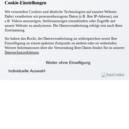
Cookie-Einstellungen
14:45 Uhr
–
"Gesprächskreis" wir laden
Wir verwenden Cookies und ähnliche Technologien auf unserer Website.
täglich (außer Samstag)
Dabei verarbeiten wir personenbezogene Daten (z.B. Ihre IP-Adresse), um
ein zu Kaffee und Kuchen,
z.B. Videos anzuzeigen, Stellenanzeigen einzubinden oder Zugriffe auf
Am Marktplatz
unsere Website zu analysieren. Die Datenverarbeitung erfolgt erst nach Ihrer
17:45 Uhr
– "Betreutes
Zustimmung.
Abendessen" im
Montag - Freitag
Wohnbereich, Am
Sie haben das Recht, der Datenverarbeitung zu widersprechen sowie Ihre
Einwilligung zu einem späteren Zeitpunkt zu ändern oder zu widerrufen.
Marienplatz
Weitere Informationen über die Verwendung Ihrer Daten finden Sie in unserer
10:00 Uhr
– Singkreis - Wir
Datenschutzerklärung
.
Dienstag + Freitag
laden zum Chor ein
15:30 Uhr
–
Alle akzeptieren
Weiter ohne Einwilligung
Dienstag/Mittwoch/Donnerstag
"Erinnerungsarbeit", Am
Individuelle Auswahl
Marktplatz
10:00 Uhr
–
"Fingergymnastik" wir laden
ein zu feinmotorischen
Übungen, Am Kloster
15:30 Uhr
–
Mittwoch
Spielenachmittag - wir laden
ein, Am Marktplatz
19:00 Uhr
– "Länderabend"
wir Reisen in Gedanken, Am
Marienplatz