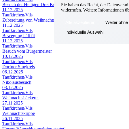
Besuch der Heiligen Drei Könige
Sie haben das Recht, der Datenverar
11.12.2025
widerrufen. Weitere Informationen ü
Taufkirchen/Vils
Zubereitung von Weihnachtspralinen
Alle akzeptieren
Weiter ohne 
11.12.2025
Taufkirchen/Vils
Individuelle Auswahl
Bewegung hält fit
11.12.2025
Taufkirchen/Vils
Besuch vom Bürgermeister
10.12.2025
Taufkirchen/Vils
Dorfner Singkreis
06.12.2025
Taufkirchen/Vils
Nikolausbesuch
03.12.2025
Taufkirchen/Vils
Weihnachtsbäckerei
27.11.2025
Taufkirchen/Vils
Weihnachtskrippe
26.11.2025
Taufkirchen/Vils
Unsere Wunschbaumaktion startet!