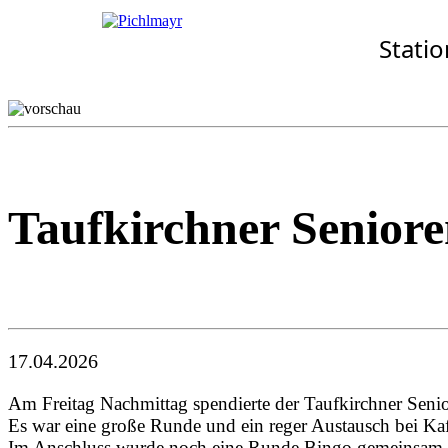
Allgemeines
Standorte
Aktuelles
Stati
· Senioren-Service-Zentr
Wohnkonzept
Aschheim
Pflegekonzept
Ebersberg
Komfort-Zimmer
Eggenfelden
Standortübersicht
Erding
Garching
Gilching
Taufkirchner Seniore
17.04.2026
Am Freitag Nachmittag spendierte der Taufkirchner Seni
Es war eine große Runde und ein reger Austausch bei Ka
Im Anschluss wurde noch eine Runde Bingo gemeinsam g