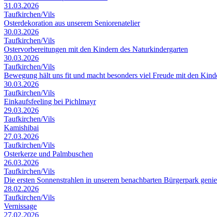
31.03.2026
Taufkirchen/Vils
Osterdekoration aus unserem Seniorenatelier
30.03.2026
Taufkirchen/Vils
Ostervorbereitungen mit den Kindern des Naturkindergarten
30.03.2026
Taufkirchen/Vils
Bewegung hält uns fit und macht besonders viel Freude mit den Kin
30.03.2026
Taufkirchen/Vils
Einkaufsfeeling bei Pichlmayr
29.03.2026
Taufkirchen/Vils
Kamishibai
27.03.2026
Taufkirchen/Vils
Osterkerze und Palmbuschen
26.03.2026
Taufkirchen/Vils
Die ersten Sonnenstrahlen in unserem benachbarten Bürgerpark geni
28.02.2026
Taufkirchen/Vils
Vernissage
27.02.2026