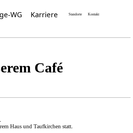
ege-WG
Karriere
Standorte
Kontakt
Simbach
Taufkirchen/München
n
Taufkirchen/Vils
Wartenberg
n
Zolling
serem Café
.
rem Haus und Taufkirchen statt.