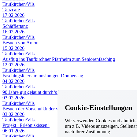
Taufkirchen/Vils
Tanzcafé
17.02.2026
Taufkirchen/Vils
Schäfflertanz
16.02.2026
Taufkirchen/Vils
Besuch von Anton
15.02.2026
Taufkirchen/Vils
Ausflug ins Taufkirchner Pfarrheim zum Seniorenfasching
12.02.2026
Taufkirchen/Vils
Faschingsfeier am unsinnigen Donnerstag
04.02.2026
Taufkirchen/Vils
90 Jahre gut gelaunt durch‘s Leben spaziert
03.02.2026
Taufkirchen/Vils
Cookie-Einstellungen
Besuch der Vorschulkinder vom Mehrgenerationenhaus
03.02.2026
Taufkirchen/Vils
Wir verwenden Cookies und ähnliche 
Projekt "Erlebniskissen"
um z.B. Videos anzuzeigen, Stellenan
06.01.2026
nach Ihrer Zustimmung.
Taufkirchen/Vils