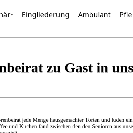
onär
Eingliederung
Ambulant
Pfl
um Taufkirchen/Vils
Gottfrieding
Moosburg
Hallbergmoos
Neufahrn
Isen
Odelzhause
Landsberg
Passau
Markt Schwaben
Pfarrkirche
Massing
Pocking
nbeirat zu Gast in un
orenbeirat jede Menge hausgemachter Torten und luden ein
ffee und Kuchen fand zwischen den den Senioren aus unse
espielt.