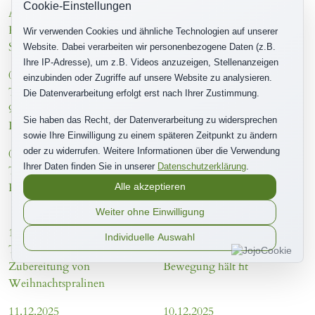
Cookie-Einstellungen
Ausflug ins Taufkirchner
Faschingsfeier am unsinnigen
Pfarrheim zum
Donnerstag
Wir verwenden Cookies und ähnliche Technologien auf unserer
Seniorenfasching
Website. Dabei verarbeiten wir personenbezogene Daten (z.B.
Ihre IP-Adresse), um z.B. Videos anzuzeigen, Stellenanzeigen
04.02.2026
03.02.2026
einzubinden oder Zugriffe auf unsere Website zu analysieren.
Taufkirchen/Vils
Taufkirchen/Vils
Die Datenverarbeitung erfolgt erst nach Ihrer Zustimmung.
90 Jahre gut gelaunt durch‘s
Besuch der Vorschulkinder
Sie haben das Recht, der Datenverarbeitung zu widersprechen
Leben spaziert
vom Mehrgenerationenhaus
sowie Ihre Einwilligung zu einem späteren Zeitpunkt zu ändern
oder zu widerrufen. Weitere Informationen über die Verwendung
03.02.2026
06.01.2026
Ihrer Daten finden Sie in unserer
Datenschutzerklärung
.
Taufkirchen/Vils
Taufkirchen/Vils
Projekt "Erlebniskissen"
Besuch der Heiligen Drei
Alle akzeptieren
Könige
Weiter ohne Einwilligung
11.12.2025
11.12.2025
Individuelle Auswahl
Taufkirchen/Vils
Taufkirchen/Vils
Zubereitung von
Bewegung hält fit
Weihnachtspralinen
11.12.2025
10.12.2025