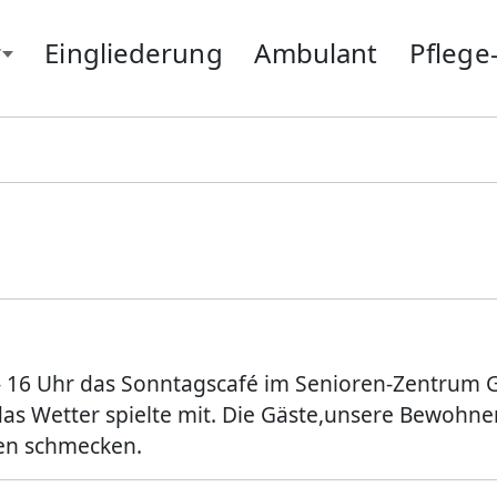
r
Eingliederung
Ambulant
Pfleg
en-Zentrum Gottfrieding
Gottfrieding
Moosbur
Hallbergmoos
Neufahrn
Isen
Odelzhau
Landsberg
Passau
Markt Schwaben
Pfarrkirc
Massing
Pocking
- 16 Uhr das Sonntagscafé im Senioren-Zentrum G
das Wetter spielte mit. Die Gäste,unsere Bewohne
ten schmecken.