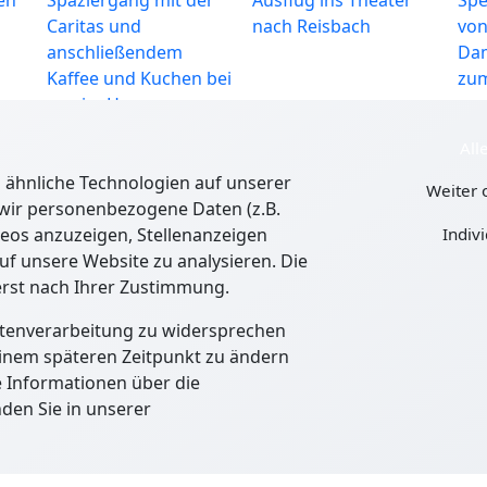
Caritas und
nach Reisbach
von
anschließendem
Dam
Kaffee und Kuchen bei
zum
uns im Haus
15.12.2025
12.12.2025
05.
All
Gottfrieding
Gottfrieding
Got
ähnliche Technologien auf unserer
Weiter 
Gartler Advent in
Heute ist unser 95.
Bes
 wir personenbezogene Daten (z.B.
Gottfrieding
Bewohner
Indiv
ideos anzuzeigen, Stellenanzeigen
eingezogen. Ein
uf unsere Website zu analysieren. Die
Grund zum Jubeln!
erst nach Ihrer Zustimmung.
11.11.2025
20.10.2025
29.
atenverarbeitung zu widersprechen
Gottfrieding
Gottfrieding
Got
einem späteren Zeitpunkt zu ändern
in
Chick in Strick
Kirtabesuch 2025
Okt
e Informationen über die
Got
den Sie in unserer