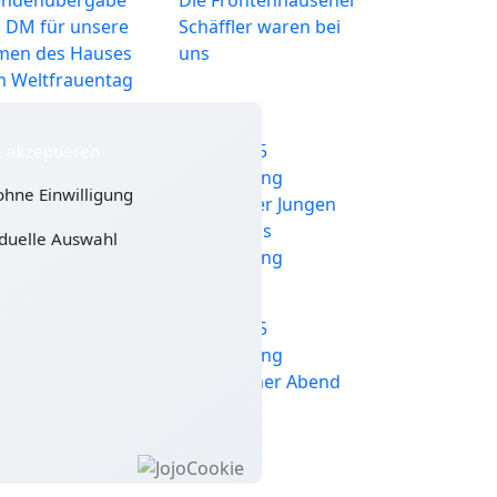
 DM für unsere
Schäffler waren bei
en des Hauses
uns
 Weltfrauentag
12.2025
26.11.2025
e akzeptieren
tfrieding
Gottfrieding
ohne Einwilligung
uch der CSU
Besuch der Jungen
Bürger aus
iduelle Auswahl
Gottfrieding
09.2025
17.09.2025
tfrieding
Gottfrieding
oberfest in
Italienischer Abend
tfrieding