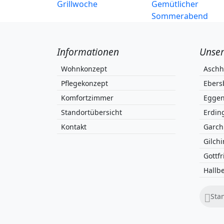
Grillwoche
Gemütlicher
Sommerabend
Informationen
Unser
Wohnkonzept
Asch
Pflegekonzept
Ebers
Komfortzimmer
Eggen
Standortübersicht
Erdin
Kontakt
Garch
Gilch
Gottfr
Hallb
Sta