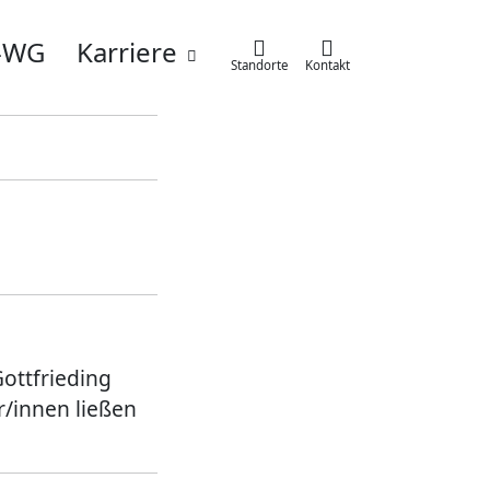
e-WG
Karriere
Standorte
Kontakt
g
Simbach
Taufkirchen/München
sen
Taufkirchen/Vils
Wartenberg
hen
Zolling
ottfrieding
r/innen ließen