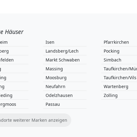
e Häuser
heim
Isen
Pfarrkirchen
berg
Landsberg/Lech
Pocking
felden
Markt Schwaben
Simbach
g
Massing
Taufkirchen/M
ing
Moosburg
Taufkirchen/Vils
ing
Neufahrn
Wartenberg
ieding
Odelzhausen
Zolling
ergmoos
Passau
ndorte weiterer Marken anzeigen