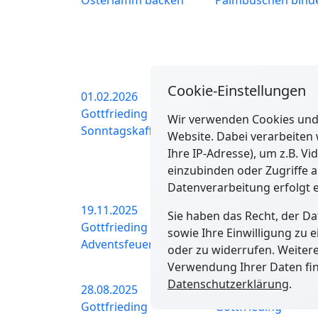
Cookie-Einstellungen
01.02.2026
02.01.2026
Gottfrieding
Gottfrieding
Wir verwenden Cookies und 
Sonntagskaffee
Besuch der
Website. Dabei verarbeiten
Sternsinger
Ihre IP-Adresse), um z.B. V
einzubinden oder Zugriffe a
Datenverarbeitung erfolgt 
19.11.2025
17.11.2025
Sie haben das Recht, der D
Gottfrieding
Gottfrieding
sowie Ihre Einwilligung zu 
Adventsfeuer
Ausbildungsmesse 
oder zu widerrufen. Weiter
Dingolfing
Verwendung Ihrer Daten fin
Datenschutzerklärung
.
28.08.2025
12.08.2025
Gottfrieding
Gottfrieding