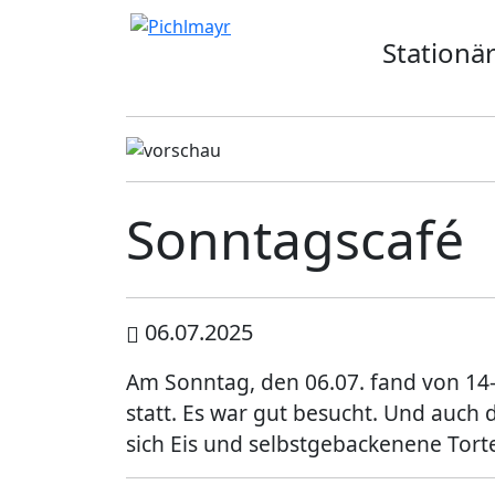
Allgemeines
Aktuelles
Standorte
Stationä
· Senior
Wohnkonzept
Aschheim
Pflegekonzept
Ebersberg
Komfort-Zimmer
Eggenfelden
Standortübersicht
Erding
Sonntagscafé
Garching
Gilching
06.07.2025
Am Sonntag, den 06.07. fand von 14
statt. Es war gut besucht. Und auch 
sich Eis und selbstgebackenene Tor