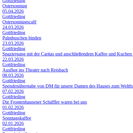
Gottfrieding
Ostersonntag
05.04.2026
Gottfrieding
Ostersonntagscafé
24.03.2026
Gottfrieding
Palmbuschen binden
23.03.2026
Gottfrieding
Spaziergang mit der Caritas und anschließendem Kaffee und Kuchen
22.03.2026
Gottfrieding
Ausflug ins Theater nach Reisbach
08.03.2026
Gottfrieding
Spendenübergabe von DM für unsere Damen des Hauses zum Weltfr
07.02.2026
Gottfrieding
Die Frontenhausener Schäffler waren bei uns
01.02.2026
Gottfrieding
Sonntagskaffee
02.01.2026
Gottfrieding