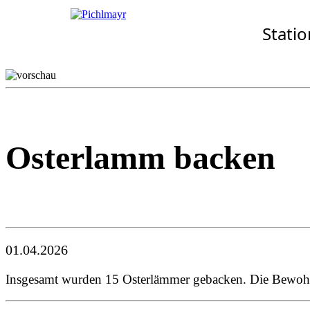
Allgemeines
Standorte
Aktuelles
Stati
· Senioren-Zentrum Gottf
Wohnkonzept
Aschheim
Pflegekonzept
Ebersberg
Komfort-Zimmer
Eggenfelden
Standortübersicht
Erding
Garching
Gilching
Osterlamm backen
01.04.2026
Insgesamt wurden 15 Osterlämmer gebacken. Die Bewohner