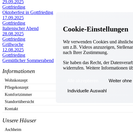
29.09.2025
Gottfrieding
Oktoberfest in Gottfrieding
17.09.2025
Gottfrieding
Cookie-Einstellungen
Italienischer Abend
28.08.2025
Gottfrieding
Wir verwenden Cookies und ähnliche 
Grillwoche
um z.B. Videos anzuzeigen, Stellenan
12.08.2025
nach Ihrer Zustimmung.
Gottfrieding
Gemütlicher Sommerabend
Sie haben das Recht, der Datenverar
widerrufen. Weitere Informationen ü
Informationen
Alle akzeptieren
Weiter ohne 
Wohnkonzept
Pflegekonzept
Individuelle Auswahl
Komfortzimmer
Standortübersicht
Kontakt
Unsere Häuser
Aschheim