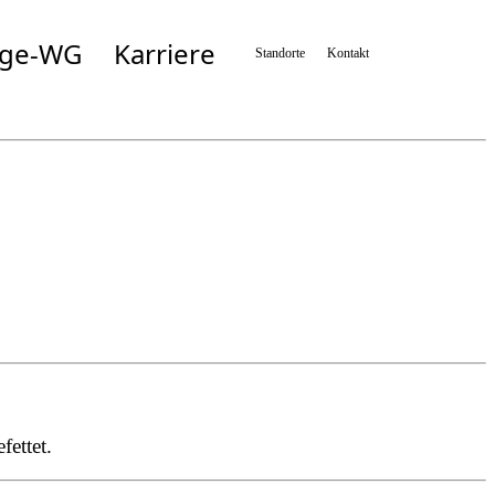
ege-WG
Karriere
Standorte
Kontakt
Simbach
Taufkirchen/München
n
Taufkirchen/Vils
Wartenberg
n
Zolling
ettet.