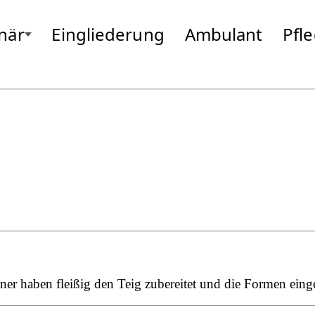
onär
Eingliederung
Ambulant
Pfl
rieding
Gottfrieding
Moosburg
Hallbergmoos
Neufahrn
Isen
Odelzhause
Landsberg
Passau
Markt Schwaben
Pfarrkirche
Massing
Pocking
 haben fleißig den Teig zubereitet und die Formen eingef