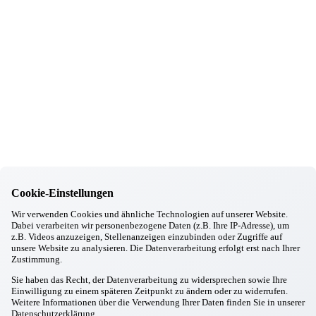
15.12.2025
Gottfrieding
Gartler Advent in Gottfrieding
12.12.2025
Gottfrieding
Heute ist unser 95. Bewohner eingezogen. Ein Grund zum Jubeln!
05.12.2025
Gottfrieding
Besuch der CSU
26.11.2025
Gottfrieding
Besuch der Jungen Bürger aus Gottfrieding
17.11.2025
Gottfrieding
Ausbildungsmesse in Dingolfing
Cookie-Einstellungen
11.11.2025
Wir verwenden Cookies und ähnliche Technologien auf unserer Website.
Gottfrieding
Dabei verarbeiten wir personenbezogene Daten (z.B. Ihre IP-Adresse), um
Chick in Strick
z.B. Videos anzuzeigen, Stellenanzeigen einzubinden oder Zugriffe auf
20.10.2025
unsere Website zu analysieren. Die Datenverarbeitung erfolgt erst nach Ihrer
Gottfrieding
Zustimmung.
Kirtabesuch 2025
29.09.2025
Sie haben das Recht, der Datenverarbeitung zu widersprechen sowie Ihre
Gottfrieding
Einwilligung zu einem späteren Zeitpunkt zu ändern oder zu widerrufen.
Weitere Informationen über die Verwendung Ihrer Daten finden Sie in unserer
Oktoberfest in Gottfrieding
Datenschutzerklärung
.