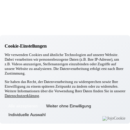
17.11.2025
Gottfrieding
Ausbildungsmesse in Dingolfing
11.11.2025
Gottfrieding
Chick in Strick
20.10.2025
Gottfrieding
Kirtabesuch 2025
Cookie-Einstellungen
29.09.2025
Gottfrieding
Wir verwenden Cookies und ähnliche Technologien auf unserer Website.
Oktoberfest in Gottfrieding
Dabei verarbeiten wir personenbezogene Daten (z.B. Ihre IP-Adresse), um
17.09.2025
z.B. Videos anzuzeigen, Stellenanzeigen einzubinden oder Zugriffe auf
Gottfrieding
unsere Website zu analysieren. Die Datenverarbeitung erfolgt erst nach Ihrer
Zustimmung.
Italienischer Abend
28.08.2025
Sie haben das Recht, der Datenverarbeitung zu widersprechen sowie Ihre
Gottfrieding
Einwilligung zu einem späteren Zeitpunkt zu ändern oder zu widerrufen.
Grillwoche
Weitere Informationen über die Verwendung Ihrer Daten finden Sie in unserer
12.08.2025
Datenschutzerklärung
.
Gottfrieding
Gemütlicher Sommerabend
Alle akzeptieren
Weiter ohne Einwilligung
Individuelle Auswahl
Informationen
Wohnkonzept