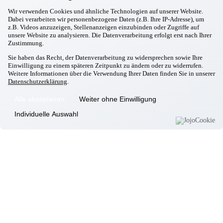
Zolling
Wir verwenden Cookies und ähnliche Technologien auf unserer Website.
Neuer Heimbeirat im Seniorenzentrum Zolling
Dabei verarbeiten wir personenbezogene Daten (z.B. Ihre IP-Adresse), um
z.B. Videos anzuzeigen, Stellenanzeigen einzubinden oder Zugriffe auf
Informationen
unsere Website zu analysieren. Die Datenverarbeitung erfolgt erst nach Ihrer
Zustimmung.
Wohnkonzept
Sie haben das Recht, der Datenverarbeitung zu widersprechen sowie Ihre
Pflegekonzept
Einwilligung zu einem späteren Zeitpunkt zu ändern oder zu widerrufen.
Komfortzimmer
Weitere Informationen über die Verwendung Ihrer Daten finden Sie in unserer
Datenschutzerklärung
.
Standortübersicht
Kontakt
Alle akzeptieren
Weiter ohne Einwilligung
Individuelle Auswahl
Unsere Häuser
Aschheim
Ebersberg
Eggenfelden
Erding
Garching
Gilching
Gottfrieding
Hallbergmoos