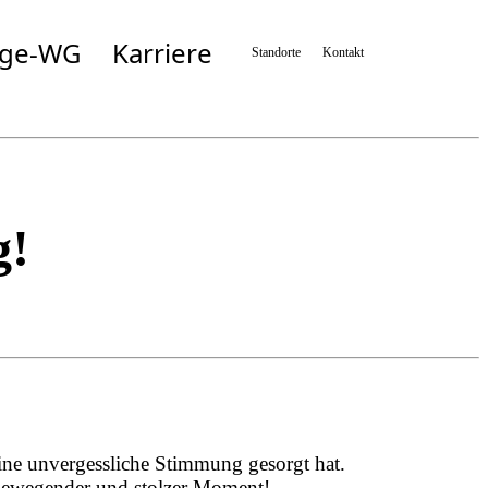
ege-WG
Karriere
Standorte
Kontakt
Simbach
Taufkirchen/München
n
Taufkirchen/Vils
Wartenberg
n
Zolling
g!
ine unvergessliche Stimmung gesorgt hat.
 bewegender und stolzer Moment!