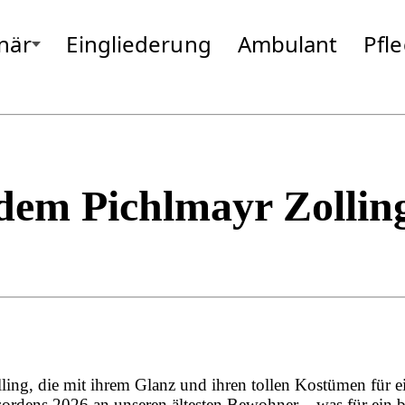
onär
Eingliederung
Ambulant
Pfl
ng
Gottfrieding
Moosburg
Hallbergmoos
Neufahrn
Isen
Odelzhause
Landsberg
Passau
Markt Schwaben
Pfarrkirche
Massing
Pocking
dem Pichlmayr Zollin
ling, die mit ihrem Glanz und ihren tollen Kostümen für e
gsordens 2026 an unseren ältesten Bewohner – was für ein