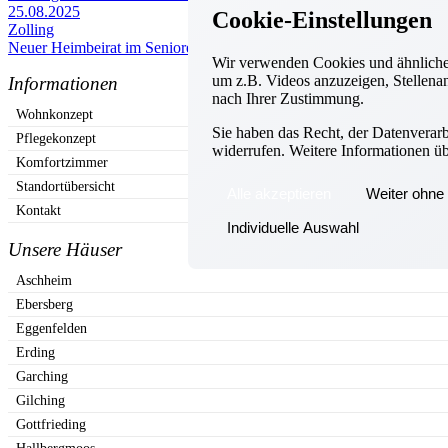
25.08.2025
Cookie-Einstellungen
Zolling
Neuer Heimbeirat im Seniorenzentrum Zolling
Wir verwenden Cookies und ähnliche 
um z.B. Videos anzuzeigen, Stellenan
Informationen
nach Ihrer Zustimmung.
Wohnkonzept
Sie haben das Recht, der Datenverar
Pflegekonzept
widerrufen. Weitere Informationen ü
Komfortzimmer
Standortübersicht
Alle akzeptieren
Weiter ohne 
Kontakt
Individuelle Auswahl
Unsere Häuser
Aschheim
Ebersberg
Eggenfelden
Erding
Garching
Gilching
Gottfrieding