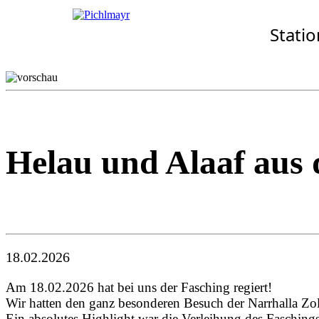
Allgemeines
Standorte
Aktuelles
Stati
· Senioren-Zentrum Zolli
Wohnkonzept
Aschheim
Pflegekonzept
Ebersberg
Komfort-Zimmer
Eggenfelden
Standortübersicht
Erding
Garching
Gilching
Helau und Alaaf aus 
18.02.2026
Am 18.02.2026 hat bei uns der Fasching regiert!
Wir hatten den ganz besonderen Besuch der Narrhalla Zol
Ein absolutes Highlight war die Verleihung des Faschin