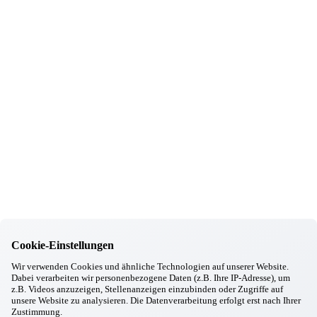
Wartenberg
Hundebesuch
29.10.2025
Wartenberg
94. Geburtstag
30.09.2025
Wartenberg
Oktoberfest in Wartenberg
08.09.2025
Wartenberg
102. Geburtstag
03.09.2025
Wartenberg
Ausbildungsstart in Wartenberg
14.08.2025
Wartenberg
Kräuterbuschen binden zu Maria Himmelfahrt
Informationen
Cookie-Einstellungen
Wohnkonzept
Wir verwenden Cookies und ähnliche Technologien auf unserer Website.
Pflegekonzept
Dabei verarbeiten wir personenbezogene Daten (z.B. Ihre IP-Adresse), um
Komfortzimmer
z.B. Videos anzuzeigen, Stellenanzeigen einzubinden oder Zugriffe auf
unsere Website zu analysieren. Die Datenverarbeitung erfolgt erst nach Ihrer
Standortübersicht
Zustimmung.