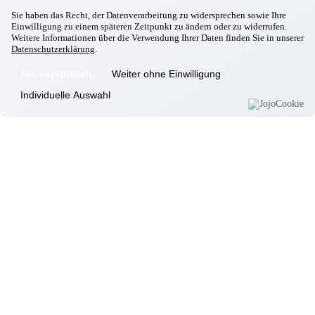
Kontakt
Sie haben das Recht, der Datenverarbeitung zu widersprechen sowie Ihre
Einwilligung zu einem späteren Zeitpunkt zu ändern oder zu widerrufen.
Unsere Häuser
Weitere Informationen über die Verwendung Ihrer Daten finden Sie in unserer
Datenschutzerklärung
.
Aschheim
Ebersberg
Alle akzeptieren
Weiter ohne Einwilligung
Eggenfelden
Individuelle Auswahl
Erding
Garching
Gilching
Gottfrieding
Hallbergmoos
Isen
Landsberg/Lech
Markt Schwaben
Massing
Moosburg
Neufahrn