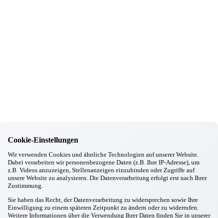
94. Geburtstag
30.09.2025
Wartenberg
Oktoberfest in Wartenberg
03.09.2025
Wartenberg
Ausbildungsstart in Wartenberg
14.08.2025
Wartenberg
Kräuterbuschen binden zu Maria Himmelfahrt
Informationen
Wohnkonzept
Pflegekonzept
Cookie-Einstellungen
Komfortzimmer
Standortübersicht
Wir verwenden Cookies und ähnliche Technologien auf unserer Website.
Dabei verarbeiten wir personenbezogene Daten (z.B. Ihre IP-Adresse), um
Kontakt
z.B. Videos anzuzeigen, Stellenanzeigen einzubinden oder Zugriffe auf
unsere Website zu analysieren. Die Datenverarbeitung erfolgt erst nach Ihrer
Unsere Häuser
Zustimmung.
Aschheim
Sie haben das Recht, der Datenverarbeitung zu widersprechen sowie Ihre
Einwilligung zu einem späteren Zeitpunkt zu ändern oder zu widerrufen.
Ebersberg
Weitere Informationen über die Verwendung Ihrer Daten finden Sie in unserer