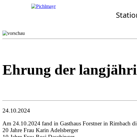
Allgemeines
Standorte
Aktuelles
Stati
· Senioren-Zentrum Wart
Wohnkonzept
Aschheim
Pflegekonzept
Ebersberg
Komfort-Zimmer
Eggenfelden
Standortübersicht
Erding
Garching
Gilching
Ehrung der langjähri
24.10.2024
Am 24.10.2024 fand in Gasthaus Forstner in Rimbach die 
20 Jahre Frau Karin Adelsberger
10 Jahre Frau Rosi Daschinger