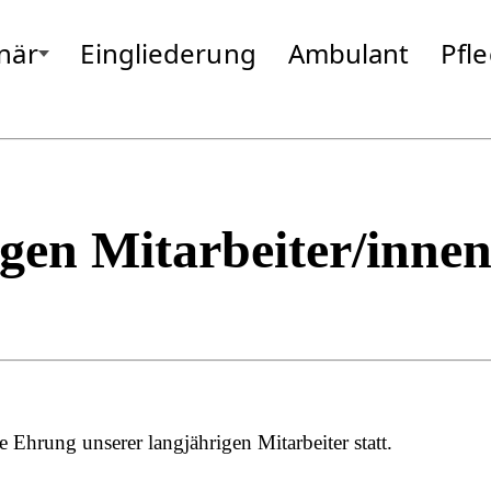
onär
Eingliederung
Ambulant
Pfl
enberg
Gottfrieding
Moosburg
Hallbergmoos
Neufahrn
Isen
Odelzhause
Landsberg
Passau
Markt Schwaben
Pfarrkirche
Massing
Pocking
gen Mitarbeiter/inne
Ehrung unserer langjährigen Mitarbeiter statt.