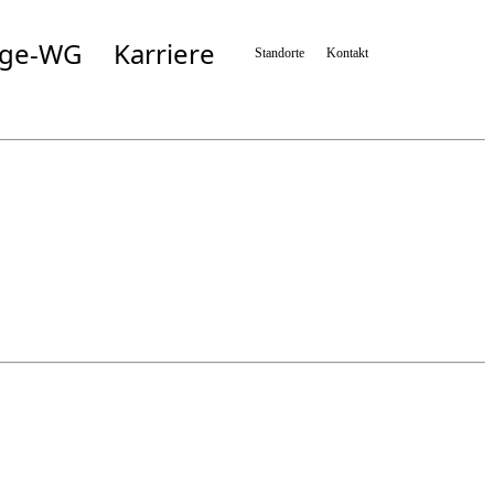
ege-WG
Karriere
Standorte
Kontakt
Simbach
Taufkirchen/München
n
Taufkirchen/Vils
Wartenberg
n
Zolling
n