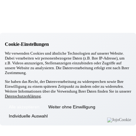
Hallbergmoos
Singen mit unsere Ehrenamtlichen
28.02.2026
Hallbergmoos
Aktiv mit Ball
27.02.2026
Hallbergmoos
Sturzprophylaxe
Cookie-Einstellungen
24.02.2026
Hallbergmoos
Wir verwenden Cookies und ähnliche Technologien auf unserer Website.
Backen mit Petra
Dabei verarbeiten wir personenbezogene Daten (z.B. Ihre IP-Adresse), um
z.B. Videos anzuzeigen, Stellenanzeigen einzubinden oder Zugriffe auf
24.02.2026
unsere Website zu analysieren. Die Datenverarbeitung erfolgt erst nach Ihrer
Hallbergmoos
Zustimmung.
Frühjahrsputz
20.02.2026
Sie haben das Recht, der Datenverarbeitung zu widersprechen sowie Ihre
Hallbergmoos
Einwilligung zu einem späteren Zeitpunkt zu ändern oder zu widerrufen.
Faschingsfeier
Weitere Informationen über die Verwendung Ihrer Daten finden Sie in unserer
18.02.2026
Datenschutzerklärung
.
Hallbergmoos
Wer rastet, der rostet
Alle akzeptieren
Weiter ohne Einwilligung
13.02.2026
Individuelle Auswahl
Hallbergmoos
Kochgruppe
12.02.2026
Hallbergmoos