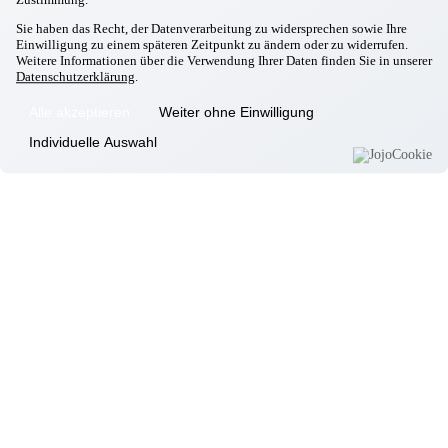
Massing
Sie haben das Recht, der Datenverarbeitung zu widersprechen sowie Ihre
Weihnachtsbasar ist eröffnet
Einwilligung zu einem späteren Zeitpunkt zu ändern oder zu widerrufen.
31.10.2025
Weitere Informationen über die Verwendung Ihrer Daten finden Sie in unserer
Massing
Datenschutzerklärung
.
Jubiläumsfeier 2025
05.10.2025
Alle akzeptieren
Weiter ohne Einwilligung
Massing
Erntedank
Individuelle Auswahl
23.09.2025
Massing
Italienischer Nachmittag
22.09.2025
Massing
Besuch Kindergarten
02.09.2025
Massing
Ausbildungsstart in Massing
Informationen
Wohnkonzept
Pflegekonzept
Komfortzimmer
Standortübersicht