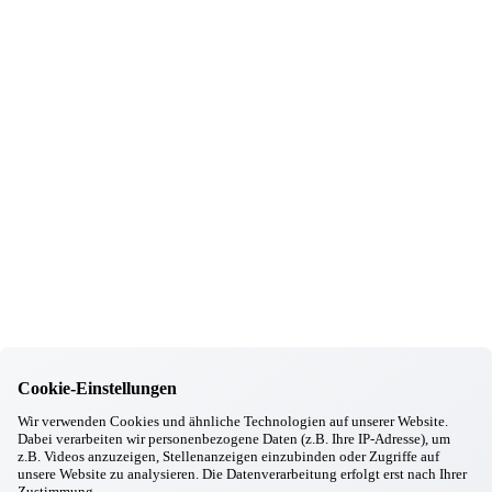
28.02.2026
Massing
Einrichtungsleitungen vor Ort
13.02.2026
Massing
Massing feiert Fasching
24.12.2025
Massing
Weihnachtsfeier
22.12.2025
Massing
Weihnachtsfeier unserer Mitarbeiter/innen
16.12.2025
Massing
Aufführung vom Theater an der Rott
06.12.2025
Massing
Nikolausbesuch
02.12.2025
Cookie-Einstellungen
Massing
Wir sagen Danke!
Wir verwenden Cookies und ähnliche Technologien auf unserer Website.
01.12.2025
Dabei verarbeiten wir personenbezogene Daten (z.B. Ihre IP-Adresse), um
Massing
z.B. Videos anzuzeigen, Stellenanzeigen einzubinden oder Zugriffe auf
Unsere Wunschbaumaktion hat gestartet
unsere Website zu analysieren. Die Datenverarbeitung erfolgt erst nach Ihrer
26.11.2025
Zustimmung.