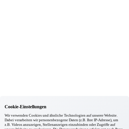
„Weihnachtliche Klänge und gemeinsame Freude“
11.12.2025
Markt Schwaben
Erfolgreicher PDL Abschluss- Herzlichen Glückwunsch!
03.12.2025
Markt Schwaben
Adventsabend bei Glühwein und Musik
20.11.2025
Markt Schwaben
„Düfte erleben“
31.10.2025
Markt Schwaben
Mitarbeiterinnen-Jubiläum
08.10.2025
Markt Schwaben
Oktoberfest im Pfarrheim Markt Schwaben
09.09.2025
Markt Schwaben
Ausbildungsstart in Markt Schwaben
Cookie-Einstellungen
Informationen
Wir verwenden Cookies und ähnliche Technologien auf unserer Website.
Wohnkonzept
Dabei verarbeiten wir personenbezogene Daten (z.B. Ihre IP-Adresse), um
Pflegekonzept
z.B. Videos anzuzeigen, Stellenanzeigen einzubinden oder Zugriffe auf