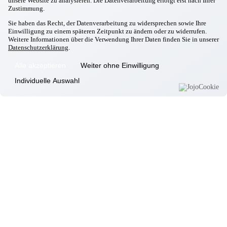
unsere Website zu analysieren. Die Datenverarbeitung erfolgt erst nach Ihrer
Komfortzimmer
Zustimmung.
Standortübersicht
Sie haben das Recht, der Datenverarbeitung zu widersprechen sowie Ihre
Kontakt
Einwilligung zu einem späteren Zeitpunkt zu ändern oder zu widerrufen.
Weitere Informationen über die Verwendung Ihrer Daten finden Sie in unserer
Unsere Häuser
Datenschutzerklärung
.
Aschheim
Alle akzeptieren
Weiter ohne Einwilligung
Ebersberg
Individuelle Auswahl
Eggenfelden
Erding
Garching
Gilching
Gottfrieding
Hallbergmoos
Isen
Landsberg/Lech
Markt Schwaben
Massing