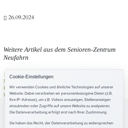
Landsberg
Wartenberg
26.09.2024
Markt
Zolling
Schwaben
Massing
Weitere Artikel aus dem Senioren-Zentrum
Neufahrn
19.03.2026
18.09.2025
Cookie-Einstellungen
Neufahrn
Neufahrn
Wir verwenden Cookies und ähnliche Technologien auf unserer
Berufsmesse im Bürgerhaus
25 Jahre Seniorenzentrum
Website. Dabei verarbeiten wir personenbezogene Daten (z.B.
Eching
Neufahrn
Ihre IP-Adresse), um z.B. Videos anzuzeigen, Stellenanzeigen
einzubinden oder Zugriffe auf unsere Website zu analysieren.
Die Datenverarbeitung erfolgt erst nach Ihrer Zustimmung.
Sie haben das Recht, der Datenverarbeitung zu widersprechen